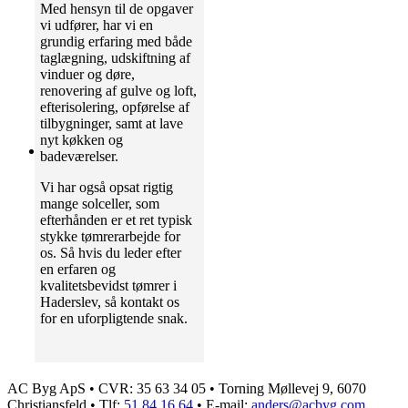
Med hensyn til de opgaver
vi udfører, har vi en
grundig erfaring med både
taglægning, udskiftning af
vinduer og døre,
renovering af gulve og loft,
efterisolering, opførelse af
tilbygninger, samt at lave
nyt køkken og
badeværelser.
Vi har også opsat rigtig
mange solceller, som
efterhånden er et ret typisk
stykke tømrerarbejde for
os. Så hvis du leder efter
en erfaren og
kvalitetsbevidst tømrer i
Haderslev, så kontakt os
for en uforpligtende snak.
AC Byg ApS • CVR: 35 63 34 05 • Torning Møllevej 9, 6070
Christiansfeld • Tlf:
51 84 16 64
• E-mail:
anders@acbyg.com