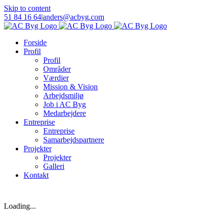
Skip to content
51 84 16 64
|
anders@acbyg.com
Forside
Profil
Profil
Områder
Værdier
Mission & Vision
Arbejdsmiljø
Job i AC Byg
Medarbejdere
Entreprise
Entreprise
Samarbejdspartnere
Projekter
Projekter
Galleri
Kontakt
Loading...