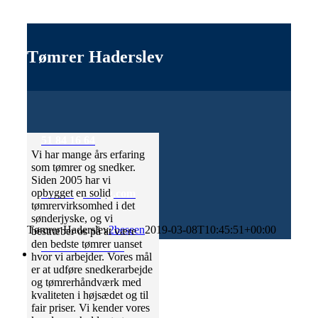
Tømrer Haderslev
51 84 16 64
Vi har mange års erfaring
som tømrer og snedker.
Siden 2005 har vi
opbygget en solid
anders@acbyg.com
tømrervirksomhed i det
sønderjyske, og vi
Tømrer Haderslev
2beseen
2019-03-08T10:45:51+00:00
bestræber os på at være
den bedste tømrer uanset
Kontaktformular
hvor vi arbejder. Vores mål
er at udføre snedkerarbejde
og tømrerhåndværk med
kvaliteten i højsædet og til
fair priser. Vi kender vores