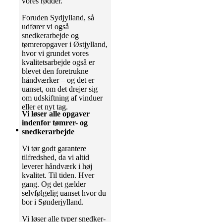
vores rødder.
Foruden Sydjylland, så
udfører vi også
snedkerarbejde og
tømreropgaver i Østjylland,
hvor vi grundet vores
kvalitetsarbejde også er
blevet den foretrukne
håndværker – og det er
uanset, om det drejer sig
om udskiftning af vinduer
eller et nyt tag.
Vi løser alle opgaver
indenfor tømrer- og
snedkerarbejde
Vi tør godt garantere
tilfredshed, da vi altid
leverer håndværk i høj
kvalitet. Til tiden. Hver
gang. Og det gælder
selvfølgelig uanset hvor du
bor i Sønderjylland.
Vi løser alle typer snedker-